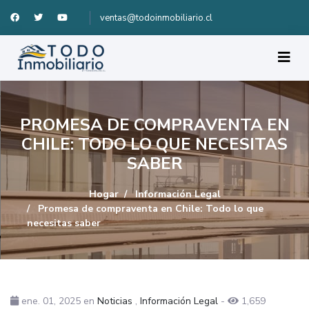
ventas@todoinmobiliario.cl
PROMESA DE COMPRAVENTA EN
CHILE: TODO LO QUE NECESITAS
SABER
Hogar
Información Legal
Promesa de compraventa en Chile: Todo lo que
necesitas saber
ene. 01, 2025
en
Noticias
,
Información Legal
-
1,659