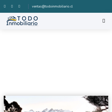
ventas@todoinmobiliario.cl
DISEÑO DE LA CASA
Diseño de la casa
Hogar
Diseño de la casa