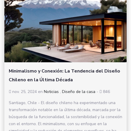
Minimalismo y Conexión: La Tendencia del Diseño
Chileno en la Última Década
nov. 25, 2024
en
Noticias
,
Diseño de la casa
-
846
Santiago, Chile - El diseño chileno ha experimentado una
transformación notable en la última década, marcada por la
búsqueda de la funcionalidad, la sostenibilidad y la conexión
con el entorno. El minimalismo, con su enfoque en la
simplicidad y la reducción de elementos superfluos, se ha