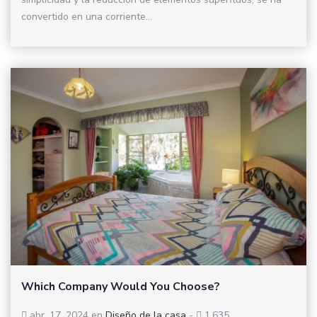
convertido en una corriente...
Which Company Would You Choose?
abr. 17, 2024
en
Diseño de la casa
-
1,635