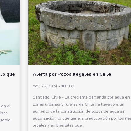
 lo que
Alerta por Pozos Ilegales en Chile
nov. 25, 2024
-
932
Santiago, Chile - La creciente demanda por agua en
zonas urbanas y rurales de Chile ha llevado a un
 en el
aumento de la construcción de pozos de agua sin
isos
autorización, lo que genera preocupación por los rie
cuerdo
legales y ambientales que...