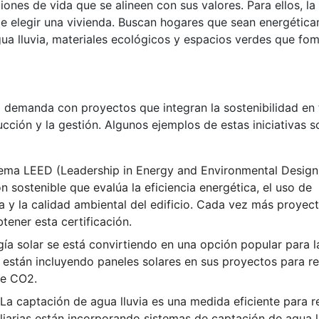
nes de vida que se alineen con sus valores. Para ellos, la
 de elegir una vivienda. Buscan hogares que sean energétic
gua lluvia, materiales ecológicos y espacios verdes que fo
a demanda con proyectos que integran la sostenibilidad en
cción y la gestión. Algunos ejemplos de estas iniciativas s
tema LEED (Leadership in Energy and Environmental Design
n sostenible que evalúa la eficiencia energética, el uso de
ua y la calidad ambiental del edificio. Cada vez más proyec
tener esta certificación.
ía solar se está convirtiendo en una opción popular para l
s están incluyendo paneles solares en sus proyectos para re
de CO2.
La captación de agua lluvia es una medida eficiente para r
iarias están incorporando sistemas de captación de agua l