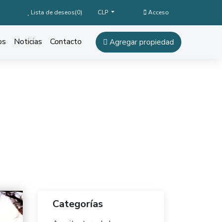
Lista de deseos(
0
)
Acceso
CLP
os
Noticias
Contacto
Agregar propiedad
Categorías