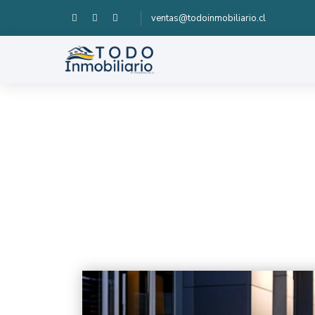
ventas@todoinmobiliario.cl