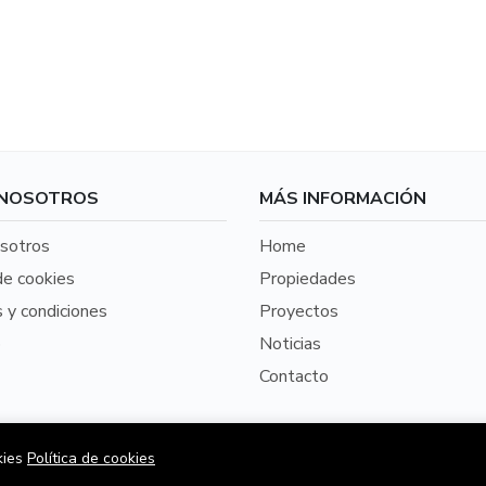
 NOSOTROS
MÁS INFORMACIÓN
sotros
Home
de cookies
Propiedades
 y condiciones
Proyectos
o
Noticias
Contacto
kies
Política de cookies
rio es una aplicación perteneciente a VendoOnline SpA | Desarro