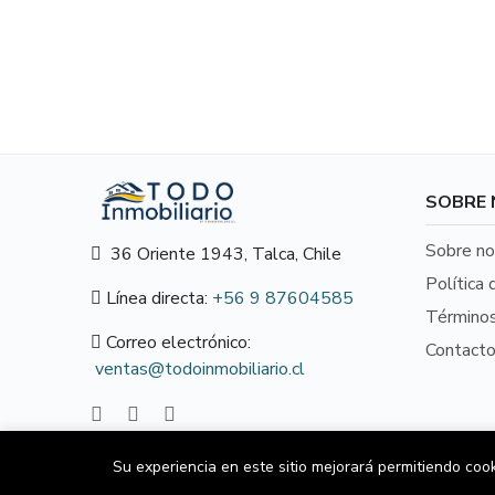
SOBRE
Sobre no
36 Oriente 1943, Talca, Chile
Política 
Línea directa:
+56 9 87604585
Términos
Correo electrónico:
Contact
ventas@todoinmobiliario.cl
Su experiencia en este sitio mejorará permitiendo coo
©2026 Todo Inmobilia