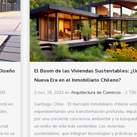
 Diseño
El Boom de las Viviendas Sustentables: ¿U
Nueva Era en el Inmobiliario Chileno?
93
nov. 25, 2024
en
Arquitectura de Comercio
-
736
está en
Santiago, Chile - El mercado inmobiliario chileno est
ades
experimentando una transformación profunda, impu
por una creciente conciencia ambiental y la búsque
ucial
un estilo de vida más sostenible. Las viviendas
Ya no se
sustentables, que integran tecnologías y prácticas e