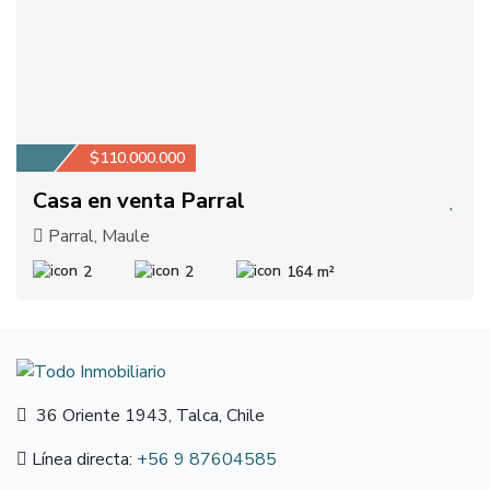
$110.000.000
Casa en venta Parral
Parral, Maule
2
2
164 m²
36 Oriente 1943, Talca, Chile
Línea directa:
+56 9 87604585