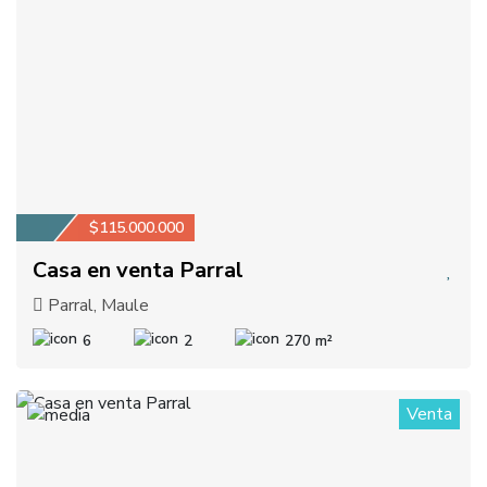
$115.000.000
Casa en venta Parral
Parral, Maule
6
2
270 m²
Venta
1