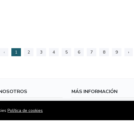
‹
1
2
3
4
5
6
7
8
9
›
 NOSOTROS
MÁS INFORMACIÓN
sotros
Home
kies
Política de cookies
de cookies
Propiedades
 y condiciones
Proyectos
o
Noticias