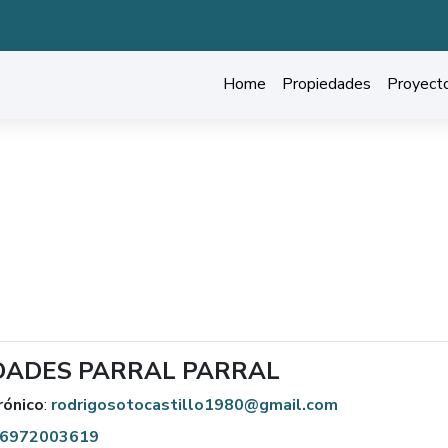
Home
Propiedades
Proyect
PROPIEDADES PARRAL PARRAL
Hogar
PROPIEDADES PARRAL PARRAL
DADES PARRAL PARRAL
rónico
:
rodrigosotocastillo1980@gmail.com
6972003619