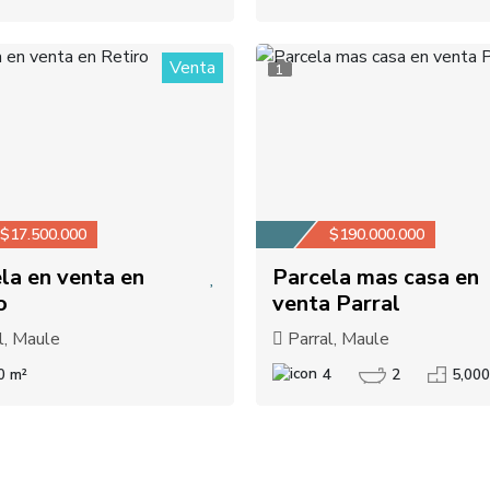
Venta
1
$17.500.000
$190.000.000
la en venta en
Parcela mas casa en
o
venta Parral
l, Maule
Parral, Maule
0 m²
4
2
5,000