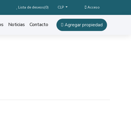
Lista de deseos(
0
)
Acceso
CLP
os
Noticias
Contacto
Agregar propiedad