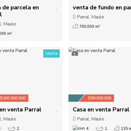
 de parcela en
venta de fundo en pa
l
Parral, Maule
l, Maule
700,000 m²
000 m²
Venta
1
$100.000.000
$90.000.000
en venta Parral
Casa en venta Parral
l, Maule
Parral, Maule
3
2
4
1
135 