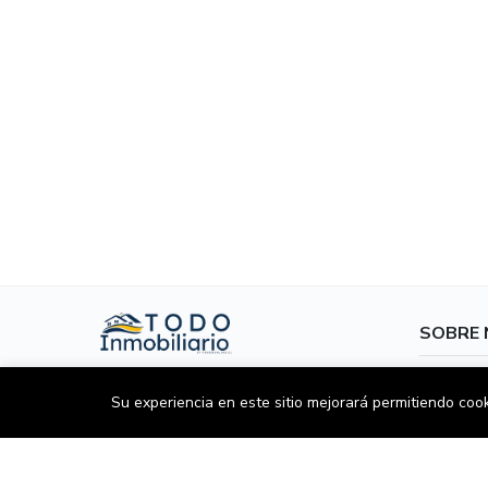
SOBRE
Sobre no
36 Oriente 1943, Talca, Chile
Su experiencia en este sitio mejorará permitiendo coo
Política 
Línea directa:
+56 9 87604585
Términos
Correo electrónico:
Contact