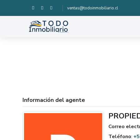
ventas@todoinmobiliario.cl
Información del agente
PROPIE
Correo elect
Teléfono
:
+5