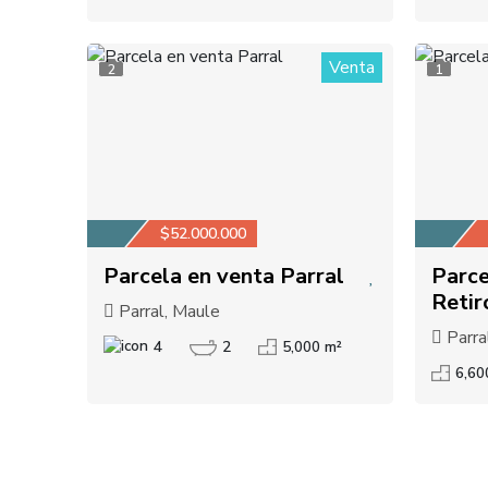
Venta
2
1
$52.000.000
Parcela en venta Parral
Parce
Retir
Parral, Maule
Parra
4
2
5,000 m²
6,60