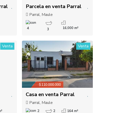
rral
Parcela en venta Parral
Parral, Maule
16,000 m²
4
3
Venta
Venta
1
$110.000.000
Casa en venta Parral
Parral, Maule
m²
2
2
164 m²