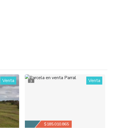
Venta
Venta
3
$185.010.865